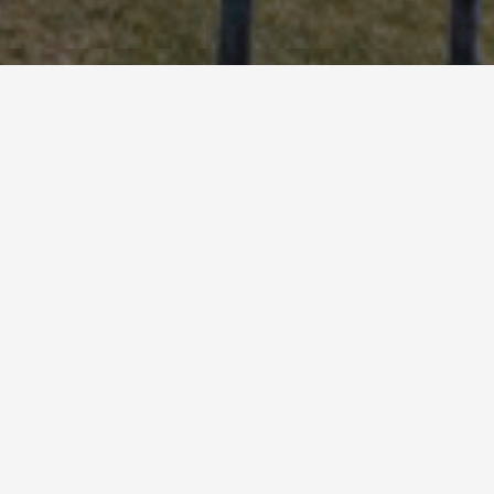
「日本一の木のブランコ」
2018年9月14日～11月4日、山口きらら博記念公園で「山口ゆめ花
博」が開催され、期間限定であそべる２つのオリジナルブランコが設置
されました。設置されたのは全高30m、振り幅が最大前後16mの１人
乗りブランコ「日本一高い木のブランコ」、そして70人が一度に乗って
あそべる全長150mの大型ブランコ「日本一長い木のブランコ」です。
いずれも山口大学の川﨑徳子准教授に監修いただきました。山口ゆ
め花博開催期間中の来場者数は136万人にものぼり、中でも「日本
一高い木のブランコ」は山口ゆめ花博終了後も使用期間が延長され