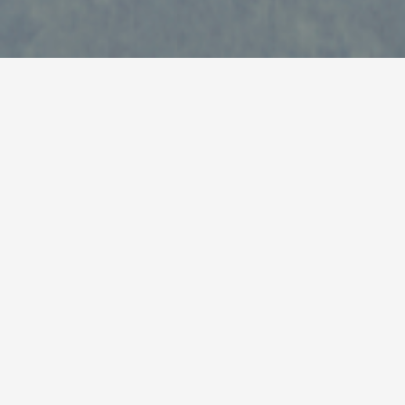
雄大な自然に囲まれ、城下町の歴史に風情を感じる大
野にふさわしいあそび空間
2025年1月、大野城や結ステーションがあるすぐ近くに、全天候型遊
び場「おおの天空パーク OSORA（おそら）」がオープンしました。大野
城をモチーフにした高さ6メートルの「タワー遊具」をはじめ、床から3メ
ートルの高さに広がる雲海を表現した大型ネット遊具、ふわふわで雲
型の大型トランポリン、山岳をイメージした「クライミングウォール」など、
大野の魅力をテーマにした12の遊具が並び、飲食スペースや授乳室
など設備も整った施設で、屋内で天候に左右されることなく、いつでも
思いきり遊べることができます。