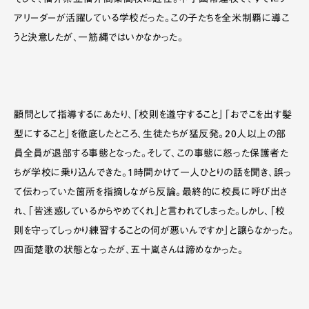
そして、福井県立福井商業高校に赴任。甲子園常連校で、すでにチ
アリーダーが活躍している学校だった。この子たちを全米制覇に導こ
うと決意したが、一筋縄ではいかなかった。
顧問として指導するにあたり、「校則を遵守すること」「おでこを出す髪
型にすること」を徹底したところ、生徒たちが猛反発。20人以上の部
員全員が退部する事態となった。そして、この事態に怒った保護者た
ちが学校に乗り込んできた。1時間かけて一人ひとりの話を聞き、誤っ
て伝わっていた箇所を指摘しながら反論。最終的に校長に呼び出さ
れ、「皆迷惑しているからやめてくれ」と言われてしまった。しかし、「校
則を守ってしっかり練習することの何が悪いんですか」と譲らなかった。
四面楚歌の状態となったが、五十嵐さんは諦めなかった。