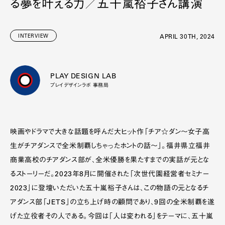
る夢を叶える力／五十嵐裕子さん講演
INTERVIEW
APRIL 30TH, 2024
PLAY DESIGN LAB
プレイデザインラボ 事務局
映画やドラマで大きな話題を呼んだ大ヒット作「チア☆ダン〜女子高
生がチアダンスで全米制覇しちゃったホントの話〜」。福井県立福井
商業高校のチアダンス部が、全米優勝を果たすまでの実話が元とな
るストーリーだ。2023年8月に開催された「次世代園経営者セミナー
2023」に登壇いただいた五十嵐裕子さんは、この物語の元となるチ
アダンス部「JETS」の立ち上げ時の顧問であり、9回の全米制覇を遂
げた立役者その人である。今回は「人は変われる」をテーマに、五十嵐