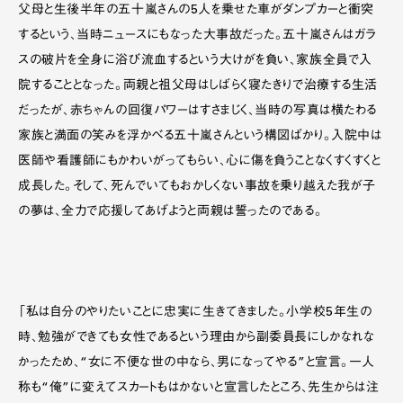
父母と生後半年の五十嵐さんの5人を乗せた車がダンプカーと衝突
するという、当時ニュースにもなった大事故だった。五十嵐さんはガラ
スの破片を全身に浴び流血するという大けがを負い、家族全員で入
院することとなった。両親と祖父母はしばらく寝たきりで治療する生活
だったが、赤ちゃんの回復パワーはすさまじく、当時の写真は横たわる
家族と満面の笑みを浮かべる五十嵐さんという構図ばかり。入院中は
医師や看護師にもかわいがってもらい、心に傷を負うことなくすくすくと
成長した。そして、死んでいてもおかしくない事故を乗り越えた我が子
の夢は、全力で応援してあげようと両親は誓ったのである。
「私は自分のやりたいことに忠実に生きてきました。小学校5年生の
時、勉強ができても女性であるという理由から副委員長にしかなれな
かったため、“女に不便な世の中なら、男になってやる”と宣言。一人
称も“俺”に変えてスカートもはかないと宣言したところ、先生からは注