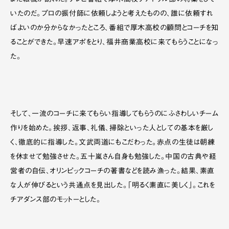
また転機が訪れた。テレビ番組で厚木高校チアドリル部の特集をして
いたのだ。プロの振付師に依頼しようと考えたものの、誰に依頼すれ
ばよいのか分からなかったところ、番組で厚木高校の顧問とコーチを知
ることができた。早速アポをとり、福井商業高校に来てもらうことになっ
た。
そして、一流のコーチに来てもらい指導してもらうのにふさわしいチーム
作りを始めた。挨拶、返事、礼儀、掃除といった人としての基本を厳し
く、徹底的に指導した。文武両道にもこだわった。赤点の生徒は朝練
を休ませて勉強させた。五十嵐さん自身も勉強した。中国の古典や経
営者の自伝、オリンピックコーチの著書などを読み漁った。結果、素直
な人が伸びるという共通点を見出した。「明るく素直に美しく」。これを
チアダンス部のモットーとした。