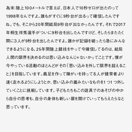
為末：陸上100メートルで言えば、日本人で10秒ゼロが出たのって
1998年なんですよ。誰もがすぐに9秒台が出るって確信したんです
ね。でも、そこから20年間結局9秒台が出なかったんです。それで2017
年桐生祥秀選手がついに9秒台を出したんですけど、そしたらまたたく
間に３人が9秒台を出したんですよ。誰かが記録を破ったら急にみんな
できるようになる。25年間陸上競技をやって今確信してるのは、結局
人間の限界を決めるのは思い込みなんじゃないかってことです。僕が
今やっている活動のほとんどがその「思い込みを外して限界を超えるこ
と」を目指しています。義足を作って障がいを持ってる人が健常者より
速く走れるようにしようとか、思い込みの蓋みたいなものを１つ１つ外し
ていくことに挑戦しています。子どもたちもこの遊具でのあそびの中か
ら自分の思考も、自分の身体も新しい扉を開けていってもらえたらなと
思っています。