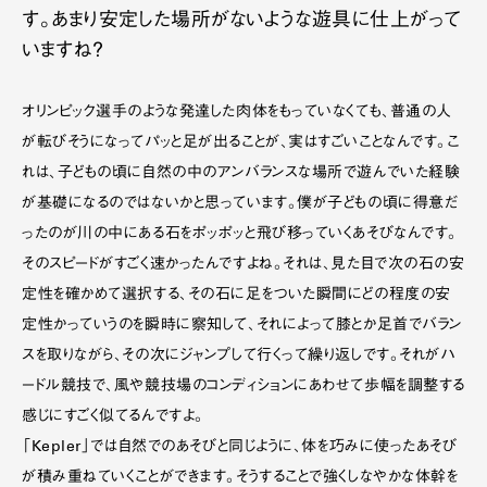
す。あまり安定した場所がないような遊具に仕上がって
いますね？
オリンピック選手のような発達した肉体をもっていなくても、普通の人
が転びそうになってパッと足が出ることが、実はすごいことなんです。こ
れは、子どもの頃に自然の中のアンバランスな場所で遊んでいた経験
が基礎になるのではないかと思っています。僕が子どもの頃に得意だ
ったのが川の中にある石をポッポッと飛び移っていくあそびなんです。
そのスピードがすごく速かったんですよね。それは、見た目で次の石の安
定性を確かめて選択する、その石に足をついた瞬間にどの程度の安
定性かっていうのを瞬時に察知して、それによって膝とか足首でバラン
スを取りながら、その次にジャンプして行くって繰り返しです。それがハ
ードル競技で、風や競技場のコンディションにあわせて歩幅を調整する
感じにすごく似てるんですよ。
「Kepler」では自然でのあそびと同じように、体を巧みに使ったあそび
が積み重ねていくことができます。そうすることで強くしなやかな体幹を