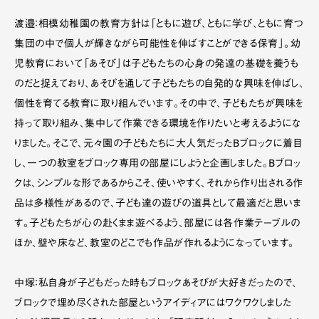
渡邉：相模幼稚園の教育方針は「ともに遊び、ともに学び、ともに育つ
集団の中で個人が輝きながら可能性を伸ばすことができる保育」。幼
児教育において「あそび」は子どもたちの心身の発達の基礎を養うも
のだと捉えており、あそびを通して子どもたちの自発的な興味を伸ばし、
個性を育てる教育に取り組んでいます。その中で、子どもたちが興味を
持って取り組み、集中して作業できる環境を作りたいと考えるようにな
りました。そこで、元々園の子どもたちに大人気だったBブロックに着目
し、一つの教室をブロック専用の部屋にしようと企画しました。Bブロッ
クは、シンプルな形であるからこそ、使いやすく、それから作り出される作
品は多様性があるので、子ども達の遊びの道具として最適だと思いま
す。子どもたちが心の赴くまま遊べるよう、部屋には各作業テーブルの
ほか、壁や床など、教室のどこでも作品が作れるようになっています。
中塚：私自身が子どもだった時もブロックあそびが大好きだったので、
ブロックで埋め尽くされた部屋というアイディアにはワクワクしました