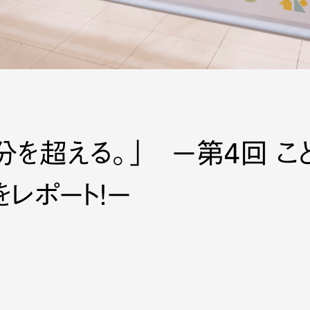
分を超える。」 ー第4回 こ
をレポート！ー