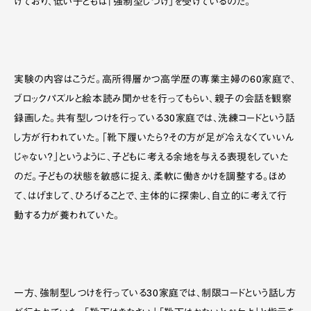
けており、低い子どもは「強制型しつけ」を受けているのだ。
実験の内容はこうだ。高所得層かつ高学歴の専業主婦の60家庭で、
ブロックパズルと絵本読み聞かせを行ってもらい、親子の会話を観察
録画した。共有型しつけを行っている30家庭では、洗練コードという話
し方が行われていた。「靴下履いたら？その方が足が冷えなくていいん
じゃない？」というように、子どもに考える余地を与える表現をしていた
のだ。子どもの状態を敏感に捉え、柔軟に働きかけを調整する。ほめ
て、はげまして、ひろげることで、主体的に探索し、自立的に考えて行
動する力が養われていた。
一方、強制型しつけを行っている30家庭では、制限コードという話し方