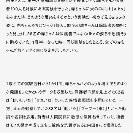
内田さんは、第一次認知革命を迎えた生後10か月の赤ちゃんと保護
者100人を対象にある実験を行った。赤ちゃんに犬のロボット「aibo」
をみせた時、どのような反応をするかという実験だ。初めて見るaiboの
姿に、赤ちゃんたちはびっくり仰天。62名の赤ちゃんは保護者の顔をじ
っと見上げ、38名の赤ちゃんは保護者ではなくaiboの姿を不思議そう
に眺めていた。1歳半になった時に同じ実験をしたところ、全ての赤ち
ゃんが前回と全く同じ反応を示したという。
1歳半での実験翌日から1か月間、赤ちゃんがどのような場面でどのよう
な発語をしたかというデータを収集した。保護者の顔を見上げた62名
は「おいしいね」「きれいね」といった感情表現語を多用していた。一
方、aiboを観察していた38名は「動いた」「ブーブー（車）」といった動
詞や名詞を多用。前者は人間関係に敏感な気質を持っており、後者
はモノの動きや成り立ちに敏感な気質があると内田さんは推測した。