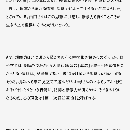
した『夜と霧』。この本によると、極限状態の中でも生き延びた人々は
「厳しい現実から逃れる精神、想像力によって生きる力が与えられた」
とされている。内田さんはこの思想に共感し、想像力を養うことこそが
生きる上で重要になると考えたという。
さて、想像力はいつ頃から私たちの心の中で働き始めるのだろうか。脳
科学では、記憶をつかさどる大脳辺縁系の「海馬」と快・不快感情をつ
かさどる「偏桃体」が発達する、生後10か月頃から想像力が誕生する
そうだ。積み木を車に見立てて遊んだり、お母さんのマネをしてお化粧
あそびをしたりという行動は、記憶と想像力が働くからこそできるように
なるのだ。この現象は「第一次認知革命」と呼ばれる。