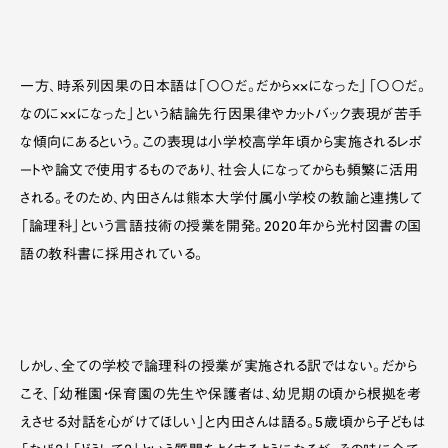
一方、時系列因果の日本語は「〇〇だ。だから××になった」「〇〇だ。
なのに××になった」という結論先行因果律やカットバック表現が苦手
な傾向にあるという。この表現は小学校高学年頃から実施されるレポ
ートや論文で使用するものであり、社会人になってからも頻繁に活用
される。そのため、内田さんは熊本大学付属小学校の教諭と連携して
「論理科」という言語技術の授業を開発。2020年から光村図書の国
語の教科書に採用されている。
しかし、全ての学校で論理科の授業が実施される訳ではない。だから
こそ、「幼稚園・保育園の先生や保護者は、幼児期の頃から根拠を考
えさせる対話を心がけてほしい」と内田さんは語る。5歳頃から子どもは