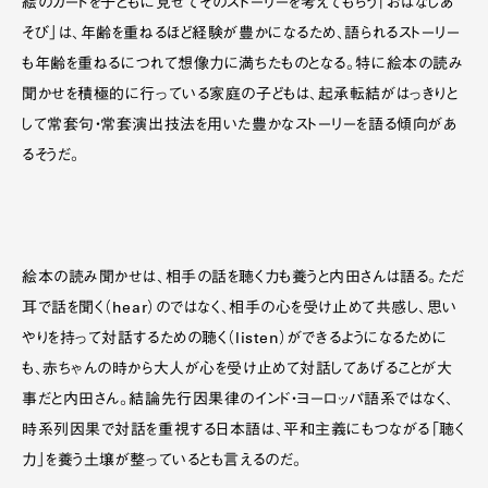
絵のカードを子どもに見せてそのストーリーを考えてもらう「おはなしあ
そび」は、年齢を重ねるほど経験が豊かになるため、語られるストーリー
も年齢を重ねるにつれて想像力に満ちたものとなる。特に絵本の読み
聞かせを積極的に行っている家庭の子どもは、起承転結がはっきりと
して常套句・常套演出技法を用いた豊かなストーリーを語る傾向があ
るそうだ。
絵本の読み聞かせは、相手の話を聴く力も養うと内田さんは語る。ただ
耳で話を聞く（hear）のではなく、相手の心を受け止めて共感し、思い
やりを持って対話するための聴く（listen）ができるようになるために
も、赤ちゃんの時から大人が心を受け止めて対話してあげることが大
事だと内田さん。結論先行因果律のインド・ヨーロッパ語系ではなく、
時系列因果で対話を重視する日本語は、平和主義にもつながる「聴く
力」を養う土壌が整っているとも言えるのだ。