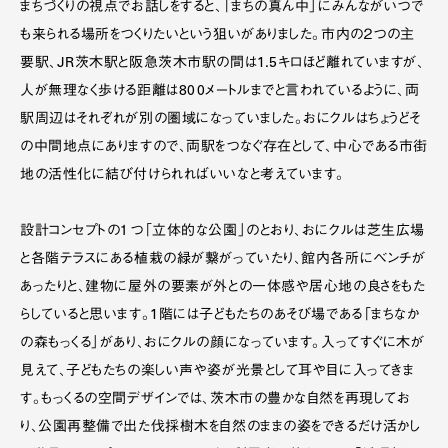
まちづくりの視点でお話しをすると、「まちの真ん中」にみんながいつで
も来られる場所をつくりたいという狙いがありました。市内の２つの主
要駅、JR茨木駅と阪急茨木市駅の間は1.5キロほど離れていますが、
人が無理なく歩ける距離は800メートルまでと言われているように、両
駅周辺はそれぞれが別の圏域になっていました。おにクルはちょうどそ
の中間地点にありますので、両駅をつなぐ存在として、中心である市街
地の活性化に結び付けられればいいなと考えています。
設計コンセプトの１つ「立体的な公園」のとおり、おにクルは芝生広場
と各階テラスにある植栽の緑が繋がっていたり、館内各所にベンチが
あったりと、建物に屋外の要素が外との一体感や居心地の良さをもた
らしていると思います。1階には子どもたちのあそび場である「まちなか
の森もっくる」があり、おにクルの顔になっています。入ってすぐに木が
見えて、子どもたちの楽しい声や姿が光景として耳や目に入ってきま
す。もっくるの空間デザインでは、茨木市の豊かな自然を再現してお
り、公園再整備で出た伐採樹木を自然のままの姿をできるだけ活かし