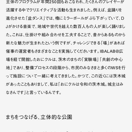
主体のプログラムが年間250回もおこなわれ、たくさんのプレイヤーが
活躍する中でクリエイティブな活動も生まれました。例えば、盆踊りを
進化させた「盆ダンス」では、櫓にミラーボールがぶら下がっていて、Ｄ
Ｊがかける音楽で、地域や世代を越えた数百人もの人が楽しく踊りまし
た。これは、仕掛けや組み合わせを工夫することで、昔からあるものから
新たな魅力が生まれたという例ですが、チャレンジできる「場」があれば
催事の運営者もさまざまなことを実施してくださいます。IBALAB＠広
場を経て開館したおにクルは、茨木のまちの「実験場」「共創の中心
地」であり、整備プロセスの段階から、市民のみなさまと多くのWSを行
って施設について一緒に考えてきました。かつて、この近くには茨木城
があったこともありまして、私は「おにクルは令和の茨木城。城主はみ
なさんです」と言っているんです。
まちをつなげる、立体的な公園