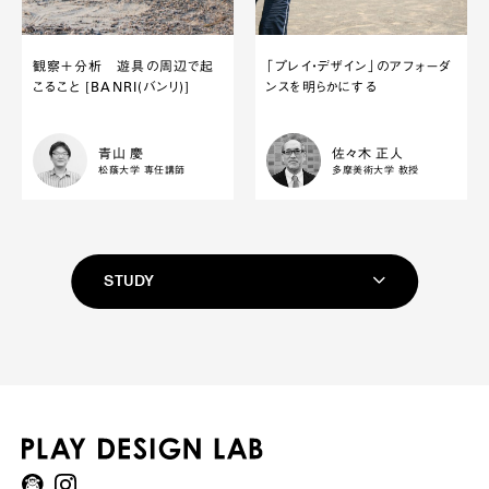
観察＋分析 遊具の周辺で起
「プレイ・デザイン」のアフォーダ
こること [BANRI(バンリ)]
ンスを明らかにする
青山 慶
佐々木 正人
松蔭大学 専任講師
多摩美術大学 教授
STUDY