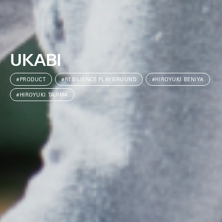
UKABI
#PRODUCT
#RESILIENCE PLAYGROUND
#HIROYUKI BENIYA
#HIROYUKI TAJIMA